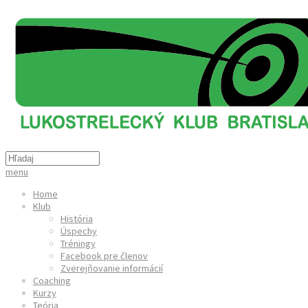
menu
Home
Klub
História
Úspechy
Tréningy
Facebook pre členov
Zverejňovanie informácií
Coaching
Kurzy
Teória