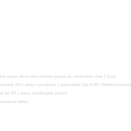
málna suma, ktorú nám môžete poukázať, minimálne však 3 Eura.
nie 2% z dane v prospech 1 prijímateľa (typ A VIII. Oddiel priznania, 
ť až 3% z dane, potrebujete priložíť
ganizácia) alebo