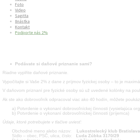
Foto
Video
Sagitta
8nástka
Kontakt
Podporte nás 2%
Postup 2% pre fyzickú osobu
Podávate si daňové priznanie sami?
Riadne vyplňte daňové priznanie.
Vypočítajte si Vaše 2% z dane z príjmov fyzickej osoby – to je maxi
V daňovom priznaní pre fyzické osoby sú už uvedené kolónky na poukáza
Ak ste ako dobrovoľník odpracoval viac ako 40 hodín, môžete poukáza
a) Potvrdenie o vykonaní dobrovoľníckej činnosti (vysielajúca or
b) Potvrdenie o vykonaní dobrovoľníckej činnosti (príjemca)
Údaje, ktoré potrebujete v tlačive uviesť:
Obchodné meno alebo názov:
Lukostrelecký klub Bratislava
Sídlo – obec, PSČ, ulica, číslo:
Ľuda Zúbka 3170/29