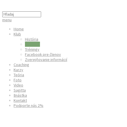
menu
Home
Klub
História
Úspechy
Tréningy
Facebook pre členov
Zverejňovanie informácií
Coaching
Kurzy
Teória
Foto
Video
Sagitta
8nástka
Kontakt
Podporte nás 2%
Sieň slávy