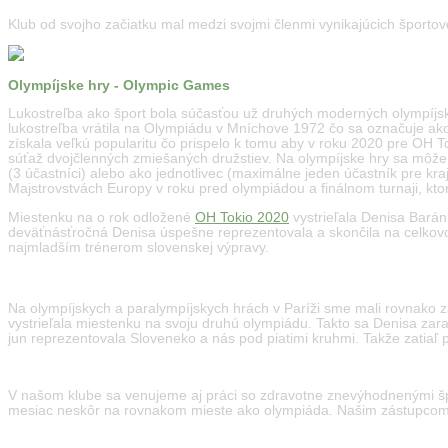
Klub od svojho začiatku mal medzi svojmi členmi vynikajúcich športovc
Olympíjske hry - Olympic Games
Lukostreľba ako šport bola súčasťou už druhých moderných olympíjsky
lukostreľba vrátila na Olympiádu v Mníchove 1972 čo sa označuje ako
získala veľkú popularitu čo prispelo k tomu aby v roku 2020 pre OH Tok
súťaž dvojčlenných zmiešaných družstiev. Na olympíjske hry sa môže k
(3 účastníci) alebo ako jednotlivec (maximálne jeden účastník pre k
Majstrovstvách Europy v roku pred olympiádou a finálnom turnaji, kt
Miestenku na o rok odložené
OH Tokio 2020
vystrieľala Denisa Barán
deväťnásťročná Denisa úspešne reprezentovala a skončila na celkovo
najmladším trénerom slovenskej výpravy.
Na olympíjskych a paralympíjskych hrách v Paríži sme mali rovnako zas
vystrieľala miestenku na svoju druhú olympiádu. Takto sa Denisa zar
jun reprezentovala Sloveneko a nás pod piatimi kruhmi. Takže zatiaľ
V našom klube sa venujeme aj práci so zdravotne znevýhodnenými šp
mesiac neskôr na rovnakom mieste ako olympiáda. Našim zástupco