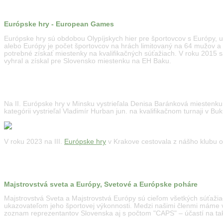
Európske hry - European Games
Európske hry sú obdobou Olypíjskych hier pre športovcov s Európy, u
alebo Európy je počet športovcov na hrách limitovaný na 64 mužov a
potrebné získať miestenky na kvalifikačných súťažiach. V roku 2015 sa
vyhral a získal pre Slovensko miestenku na EH Baku.
Na II. Európske hry v Minsku vystrieľala Denisa Baránková miestenk
kategórii vystrieľal Vladimír Hurban jun. na kvalifikačnom turnaji v B
V roku 2023 na III.
Európske hry
v Krakove cestovala z nášho klubu 
Majstrovstvá sveta a Európy, Svetové a Európske poháre
Majstrovstvá Sveta a Majstrovstvá Európy sú cieľom všetkých súťažiac
ukazovateľom jeho športovej výkonnosti. Medzi našimi členmi máme vi
zoznam reprezentantov Slovenska aj s počtom "CAPS" – účastí na ta