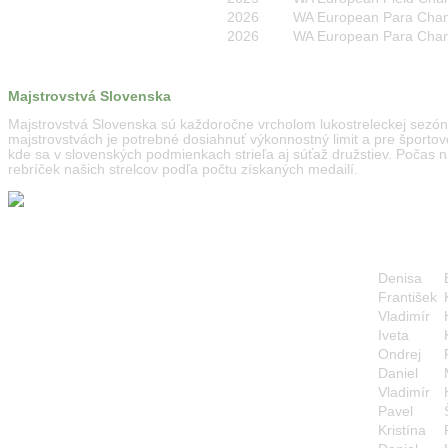
2026
WA European Para Champ
2026
WA European Para Champ
Majstrovstvá Slovenska
Majstrovstvá Slovenska sú každoročne vrcholom lukostreleckej sezó
majstrovstvách je potrebné dosiahnuť výkonnostný limit a pre športo
kde sa v slovenských podmienkach strieľa aj súťaž družstiev. Počas
rebríček našich strelcov podľa počtu získaných medailí.
Denisa
František
Vladimír
Iveta
Ondrej
Daniel
Vladimír
Pavel
Kristína