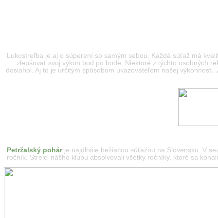
Lukostreľba je aj o súperení so samým sebou. Každá súťaž má kvalifik
zlepšovať svoj výkon bod po bode. Niektoré z týchto osobných re
dosiahol. Aj to je určitým spôsobom ukazovateľom našej výkonnosti. Z
Petržalský pohár
je najdlhšie bežiacou súťažou na Slovensku. V sez
ročník. Strelci nášho klubu absolvovali všetky ročníky, ktoré sa kona