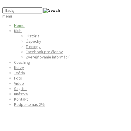
menu
Home
Klub
História
Úspechy
Tréningy
Facebook pre členov
Zverejňovanie informácií
Coaching
Kurzy
Teória
Foto
Video
Sagitta
8nástka
Kontakt
Podporte nás 2%
Majstrovstvá Slovenska v terčovej lu