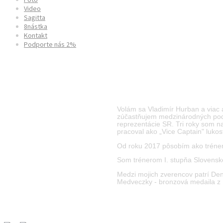
Video
Sagitta
8nástka
Kontakt
Podporte nás 2%
Coaching
Volám sa Vladimír Hurban a viac 
zúčastňujem medzinárodných poduj
reprezentácie SR. Tri roky som n
pracoval ako „Vice Captain" lukos
Od roku 2017 pôsobím ako tréner 
Som trénerom I. stupňa Slovenské
Medzi mojich zverencov patrí Den
Medveczky - bronzová medaila z 