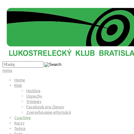
menu
Home
Klub
História
Úspechy
Tréningy
Facebook pre členov
Zverejňovanie informácií
Coaching
Kurzy
Teória
Foto