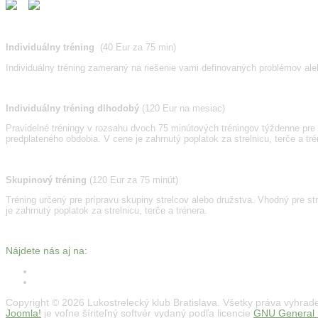
Individuálny tréning
(40
Eur za 75 min)
Individuálny tréning zameraný na riešenie vami definovaných problémov alebo
Individuálny tréning dlhodobý
(120 Eur na mesiac)
Pravidelné tréningy v rozsahu dvoch 75 minútových tréningov týždenne pre
predplateného obdobia. V cene je zahrnutý poplatok za strelnicu, terče a tr
Skupinový tréning
(120 Eur za 75 minút)
Tréning určený pre prípravu skupiny strelcov alebo družstva. Vhodný pre str
je zahrnutý poplatok za strelnicu, terče a trénera.
Nájdete nás aj na:
Copyright © 2026 Lukostrelecký klub Bratislava. Všetky práva vyhrad
Joomla!
je voľne šíriteľný softvér vydaný podľa licencie
GNU General P