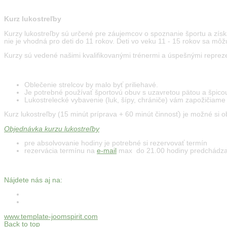
Kurz lukostreľby
Kurzy lukostreľby sú určené pre záujemcov o spoznanie športu a získa
nie je vhodná pro deti do 11 rokov. Deti vo veku 11 - 15 rokov sa môž
Kurzy sú vedené našimi kvalifikovanými trénermi a úspešnými repre
Oblečenie strelcov by malo byť priliehavé.
Je potrebné používať športovú obuv s uzavretou pätou a špicou
Lukostrelecké vybavenie (luk, šípy, chrániče) vám zapožičiame
Kurz lukostreľby (15 minút príprava + 60 minút činnosť) je možné si 
Objednávka kurzu lukostreľby
pre absolvovanie hodiny je potrebné si rezervovať termín
rezervácia termínu na
e-mail
max do 21.00 hodiny predchádza
Nájdete nás aj na:
www.template-joomspirit.com
Back to top