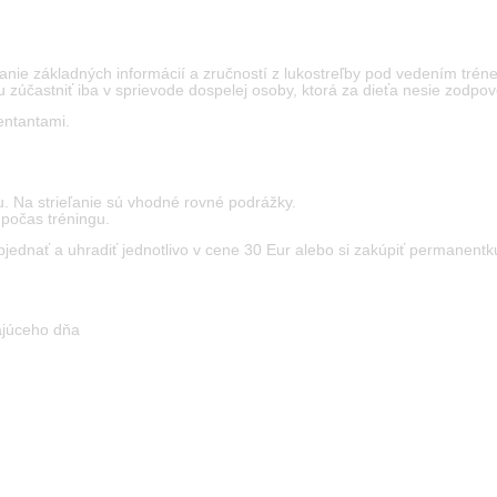
nie základných informácií a zručností z lukostreľby pod vedením tréne
u zúčastniť iba v sprievode dospelej osoby, ktorá za dieťa nesie zodpo
zentantami.
. Na strieľanie sú vhodné rovné podrážky.
 počas tréningu.
objednať a uhradiť jednotlivo v cene 30 Eur alebo si zakúpiť permanent
júceho dňa