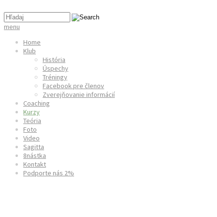
menu
Home
Klub
História
Úspechy
Tréningy
Facebook pre členov
Zverejňovanie informácií
Coaching
Kurzy
Teória
Foto
Video
Sagitta
8nástka
Kontakt
Podporte nás 2%
Kurz lukostreľby