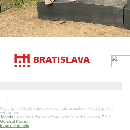
Copyright © 2026 Lukostrelecký klub Bratislava. Všetky práva
vyhradené.
Joomla!
je voľne šíriteľný softvér vydaný podľa licencie
GNU
General Public.
template joomla