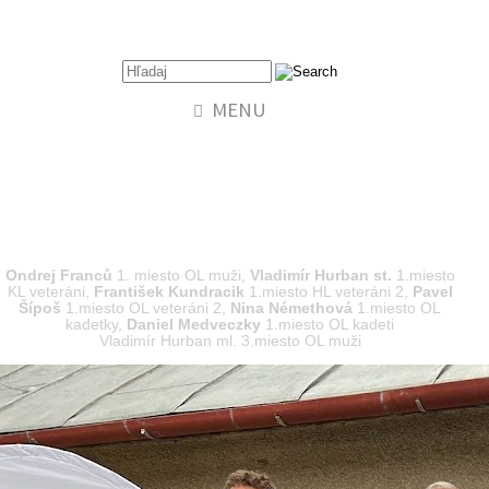
MENU
Majstrovstvá Slovenska v terénnej
lukostreľbe 2022
Ondrej Franců
1. miesto OL muži,
Vladimír Hurban st.
1.miesto
KL veteráni,
František Kundracik
1.miesto HL veteráni 2,
Pavel
Šípoš
1.miesto OL veteráni 2,
Nina Némethová
1.miesto OL
kadetky,
Daniel Medveczky
1.miesto OL kadeti
Vladimír Hurban ml. 3.miesto OL muži