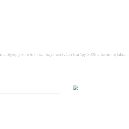
ps Walbrzych
xu v olympijskom luku na majstrovstvách Európy 2025 v terénnej lukos