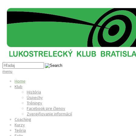
menu
Home
Klub
História
Úspechy
Tréningy
Facebook pre členov
Zverejňovanie informácií
Coaching
Kurzy
Teória
Foto