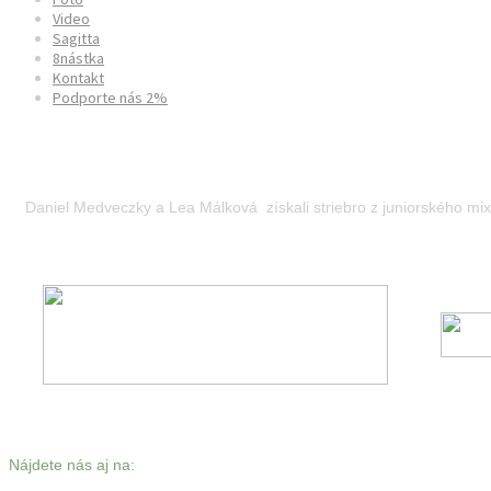
Video
Sagitta
8nástka
Kontakt
Podporte nás 2%
European Field Archery Championshi
Daniel Medveczky a Lea Málková získali striebro z juniorského mi
Nájdete nás aj na: