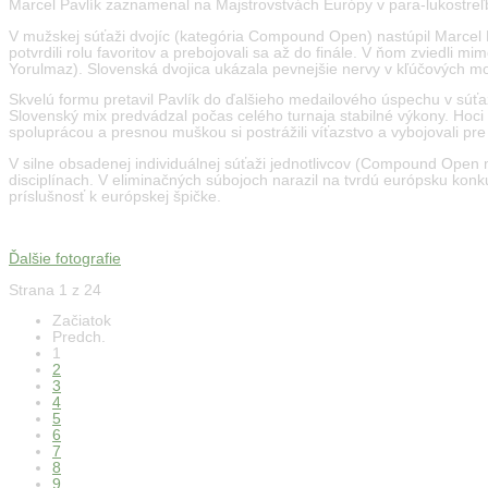
Marcel Pavlík zaznamenal na Majstrovstvách Európy v para-lukostreľ
V mužskej súťaži dvojíc (kategória Compound Open) nastúpil Marcel 
potvrdili rolu favoritov a prebojovali sa až do finále. V ňom zviedl
Yorulmaz). Slovenská dvojica ukázala pevnejšie nervy v kľúčových mo
Skvelú formu pretavil Pavlík do ďalšieho medailového úspechu v súť
Slovenský mix predvádzal počas celého turnaja stabilné výkony. Hoci 
spoluprácou a presnou muškou si postrážili víťazstvo a vybojovali pr
V silne obsadenej individuálnej súťaži jednotlivcov (Compound Open 
disciplínach. V eliminačných súbojoch narazil na tvrdú európsku konku
príslušnosť k európskej špičke.
Ďalšie fotografie
Strana 1 z 24
Začiatok
Predch.
1
2
3
4
5
6
7
8
9