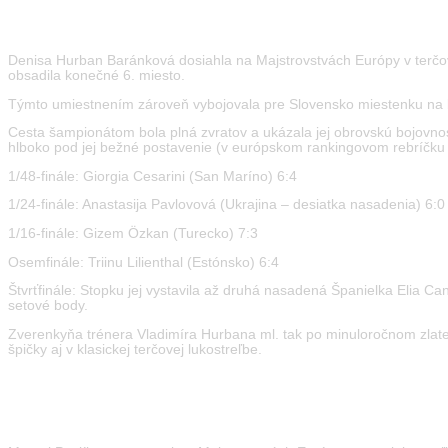
European Archery Championships 2026 Antalya
Denisa Hurban Baránková dosiahla na Majstrovstvách Európy v terčovej
obsadila konečné 6. miesto.
Týmto umiestnením zároveň vybojovala pre Slovensko miestenku na b
Cesta šampionátom bola plná zvratov a ukázala jej obrovskú bojovnosť.
hlboko pod jej bežné postavenie (v európskom rankingovom rebríčku jej 
1/48-finále: Giorgia Cesarini (San Maríno) 6:4
1/24-finále: Anastasija Pavlovová (Ukrajina – desiatka nasadenia) 6:0
1/16-finále: Gizem Özkan (Turecko) 7:3
Osemfinále: Triinu Lilienthal (Estónsko) 6:4
Štvrťfinále: Stopku jej vystavila až druhá nasadená Španielka Elia C
setové body.
Zverenkyňa trénera Vladimíra Hurbana ml. tak po minuloročnom zlate z
špičky aj v klasickej terčovej lukostreľbe.
European ParaArchery Championships 2026 Rome