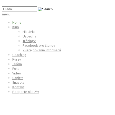
menu
Home
Klub
História
Úspechy
Tréningy
Facebook pre členov
Zverejňovanie informácií
Coaching
Kurzy
Teória
Foto
Video
Sagitta
8nástka
Kontakt
Podporte nás 2%
Denisa Hurban Baránková