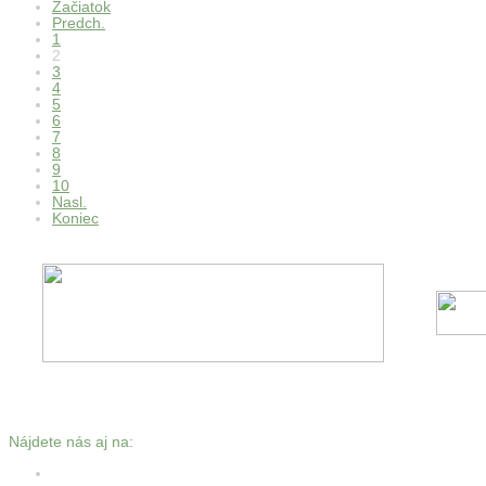
Začiatok
Predch.
1
2
3
4
5
6
7
8
9
10
Nasl.
Koniec
Nájdete nás aj na: