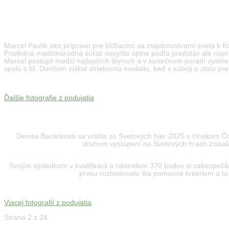
Europe Para Archery Cup 2025 Nove Mesto nad Met
Marcel Pavlík ako prípravu pre blížiacimi sa majstrovstvami sveta k 
Posledná medzinárodná súťaž nevyšla úplne podľa predstáv ale napri
Marcel postúpil medzi najlepších štyroch a v konečnom poradí vystrie
spolu s M. Doričom získal striebornú medailu, keď v súboji o zlato pr
Ďalšie fotografie z podujatia
World Games 2025
Denisa Baránková sa vrátila zo Svetových hier 2025 v čínskom Čch
druhom vystúpení na Svetových hrách získala 
Svojím výsledkom v kvalifikácii a nástrelom 370 bodov si zabezpeči
prvou rozhodovalo iba pomocné kritérium a to 
Viacej fotografií z podujatia
Strana 2 z 24