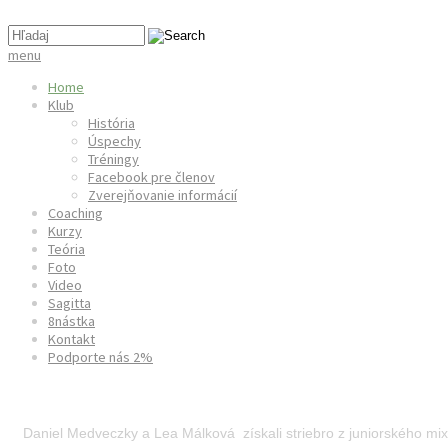
menu
Home
Klub
História
Úspechy
Tréningy
Facebook pre členov
Zverejňovanie informácií
Coaching
Kurzy
Teória
Foto
Video
Sagitta
8nástka
Kontakt
Podporte nás 2%
European Field Archery Championships Walbrzych
Daniel Medveczky a Lea Málková získali striebro z juniorského mi