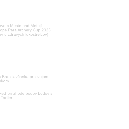
 Novom Meste nad Metují.
urope Para Archery Cup 2025
ev u zdravých lukostrelcov)
 Bratislavčanka pri svojom
lukom.
, keď pri zhode bodov bodov s
Tartler.