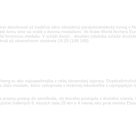
ují
Kórei absolvoval už tradične silno obsadený paralukostrelecký turnaj v
ek tomu sme sa vrátili s dvoma medailami. Vo finále World Archery E
ľal bronzovú medailu. V súťaži dvojíc - doubles (obdoba súťaže družsti
ehrali až záverečnom rozstrele 19:20 (148:148).
eng-tu ako najúspešnejšia z celej slovenskej výpravy. Dvadsaťtriročná
zlatú medailu, ktorú vybojovala v terénnej lukostreľbe s olympijským 
la priamy postup do semifinále, do ktorého postúpila z druhého miesta
počet trafených 6, ktorých dala 25 len o 4 menej ako prvá nemka Elisa 